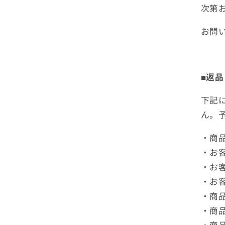
次第
お問
■返
下記
ん。
・商
・お
・お
・お
・商
・商