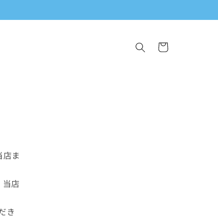
カ
ー
ト
当店ま
、当店
だき