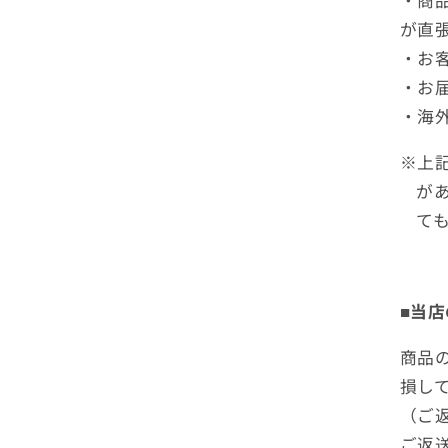
・商
が直
・お
・お
・海
※上
が
て
■当
商品
損し
（ご
ご返