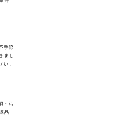
票等
不手際
きまし
さい。
損・汚
返品
。