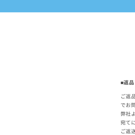
コンテ
ンツに
進む
■返
ご返
でお
弊社
宛て
ご返