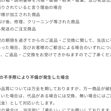
品の箱・説明書等を汚損・破損・紛失・破棄、及び発送伝
張りされていると言う理由の場合
客様が加工された商品
届け後、修理、クリーニング等された商品
外発送のご注文商品
記の期限を過ぎてからのご返品・ご交換に関して、当店に
あった場合、及びお客様のご都合による場合のいずれにつ
も、ご返品・ご交換をお受けできかねますのでご了承くだ
店の不手際により不備が発生した場合
の品質については万全を期しておりますが、万一商品が破
ていた場合は、代品がある場合には交換、無い場合にはご
返金）として対応いたします。
送の場合は、当店宛に「着払い」にてお願いしております