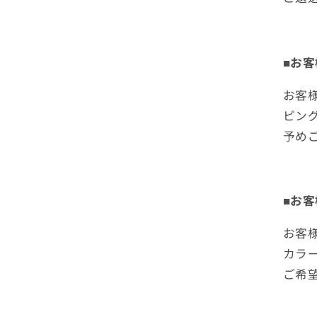
■お
お客
ピン
予め
■お
お客
カラ
ご希