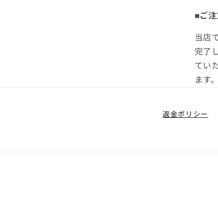
■ご
当店
完了
てい
ます
返金ポリシー